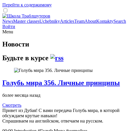
Перейти к содержимому
News
Master classes
Uchebniky
Articles
Team
About
Kontakty
Search
Войти
Menu
Новости
Будьте в курсе
Голубь мира 356. Личные принципы
более месяца назад
Смотреть
Привет из Дубая! С вами передача Голубь мира, в которой
обсуждаем крутые навыки!
Спрашиваем на английском, отвечаем на русском.
00:00 Introduction #ГолубьМира #нетвойне