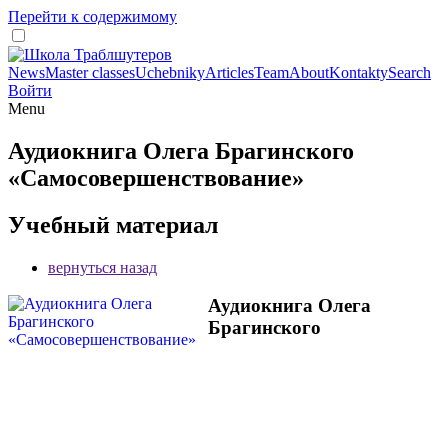
Перейти к содержимому
News
Master classes
Uchebniky
Articles
Team
About
Kontakty
Search
Войти
Menu
Аудиокнига Олега Брагинского
«Самосовершенствование»
Учебный материал
вернуться назад
Аудиокнига Олега
Брагинского