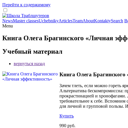
Перейти к содержимому
News
Master classes
Uchebniky
Articles
Team
About
Kontakty
Search
В
Menu
Книга Олега Брагинского «Личная эфф
Учебный материал
вернуться назад
Книга Олега Брагинского 
Зачем тлеть, если можно гореть я
Альтернатива бескомпромиссна: пр
прокрастинацией и хронофагами. 
требовательнее к себе. Вспомним
для личной и групповой пользы. 
Купить
990 руб.