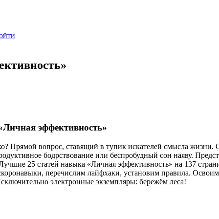
ойти
ективность»
«Личная эффективность»
рко? Прямой вопрос, ставящий в тупик искателей смысла жизни. О
одуктивное бодрствование или беспробудный сон наяву. Предст
Лучшие 25 статей навыка «Личная эффективность» на 137 стран
 скоронавыки, перечислим лайфхаки, установим правила. Освои
Исключительно электронные экземпляры: бережём леса!